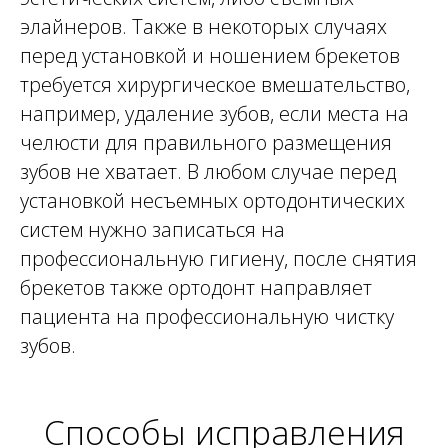
3
Хирургическое исправление
элайнеров. Также в некоторых случаях
прикуса - применяется в особых
случаях, когда другие методы не
перед установкой и ношением брекетов
могут дать желаемого результата.
требуется хирургическое вмешательство,
например, удаление зубов, если места на
Если вы заметили признаки неправильного
прикуса или другие дефекты зубного ряда,
челюсти для правильного размещения
не откладывайте визит к ортодонту в
зубов не хватает. В любом случае перед
стоматологическую клинику. Чем раньше
будет начато лечение, тем эффективнее и
установкой несъемных ортодонтических
быстрее будут достигнуты результаты.
Запись на прием и консультацию врача в
систем нужно записаться на
Екатеринбурге доступна по телефону и на
профессиональную гигиену, после снятия
сайте стоматологии.
брекетов также ортодонт направляет
пациента на профессиональную чистку
НАПРАВЛЕНИЯ
зубов.
СТОМАТОЛОГИИ
Хирургическая стоматология