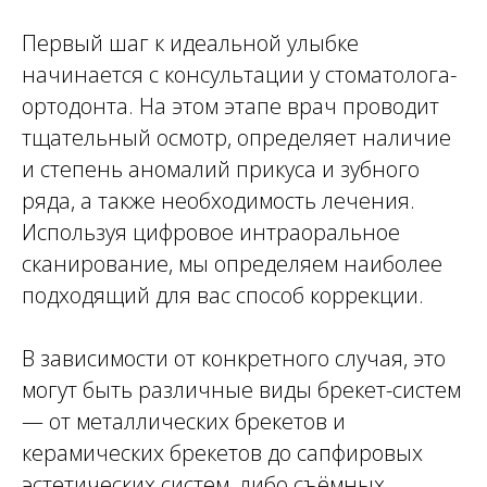
Первый шаг к идеальной улыбке
начинается с консультации у стоматолога-
ортодонта. На этом этапе врач проводит
тщательный осмотр, определяет наличие
и степень аномалий прикуса и зубного
ряда, а также необходимость лечения.
1
Съемные ортодонтические
Используя цифровое интраоральное
аппараты - для мягкой коррекции и
сканирование, мы определяем наиболее
используются, как правило, для
лечения неправильного прикуса у
подходящий для вас способ коррекции.
детей.
2
В зависимости от конкретного случая, это
Несъемные аппараты (брекеты) -
установка брекетов является
могут быть различные виды брекет-систем
наиболее эффективным решением
— от металлических брекетов и
для выравнивания зубов у детей и
взрослых.
керамических брекетов до сапфировых
эстетических систем, либо съёмных