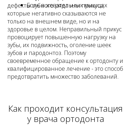
Способы исправления
прикуса
Как проходит консультация
Ортодонты стоматологии Премиум
у врача ортодонта
Орто подберут оптимальный метод
лечения: