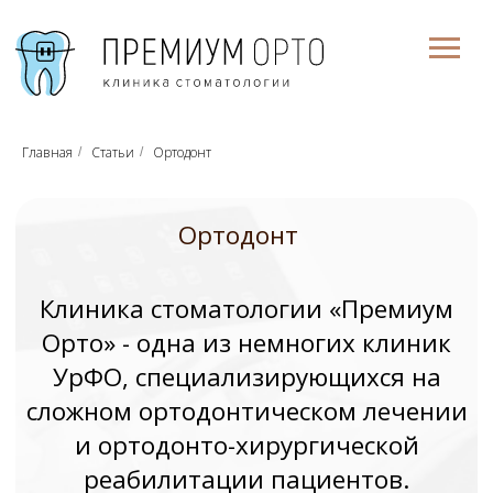
О нас
Вакансии
Услуги
Цена
Врачи
Отзывы
Контакты
Главная
Статьи
Ортодонт
/
/
Ортодонт
Клиника стоматологии «Премиум
Орто» - одна из немногих клиник
УрФО, специализирующихся на
сложном ортодонтическом лечении
и ортодонто-хирургической
реабилитации пациентов.
Ортодонтия — это
специализированная область
стоматологии, которая направлена на
диагностику, профилактику и лечение
аномалий зубочелюстной системы. В