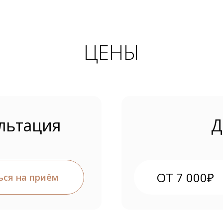
ЦЕНЫ
льтация
Д
ОТ 7 000₽
ься на приём