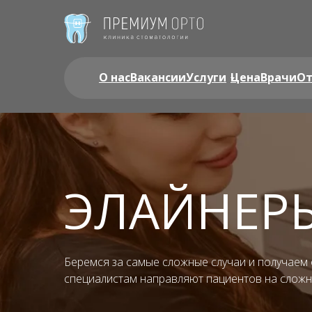
О нас
Вакансии
Услуги
Цена
Врачи
О
ЭЛАЙНЕР
Беремся за самые сложные случаи и получаем 
специалистам направляют пациентов на сложн