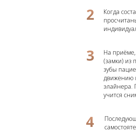
2
Когда сост
просчитаны
индивидуа
3
На приёме,
(замки) из
зубы пацие
движению 
элайнера. 
учится сни
4
Последующ
самостояте