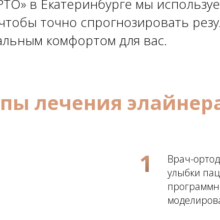
ТО» в Екатеринбурге мы использу
 чтобы точно спрогнозировать резу
альным комфортом для вас.
апы лечения элайнер
1
Врач-ортод
улыбки пац
программно
моделиров